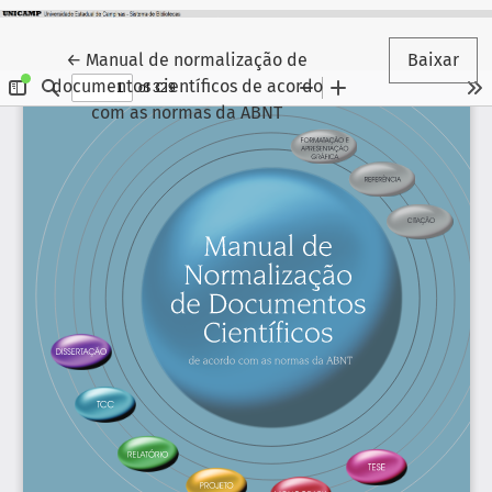
Voltar aos Detalhes do Artigo
←
Manual de normalização de
Baixar
documentos científicos de acordo
com as normas da ABNT