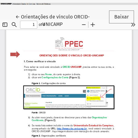
Voltar aos Detalhes do Artigo
←
Orientações de vínculo ORCID-
Baixar
UNICAMP