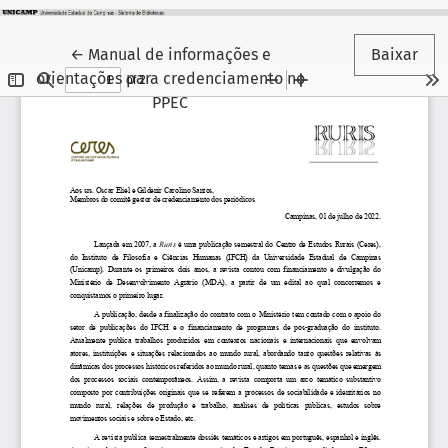
Voltar aos Detalhes do Artigo
←
Manual de informações e
Baixar
orientações para credenciamento no
PPEC