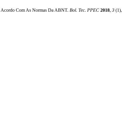
cos De Acordo Com As Normas Da ABNT.
Bol. Tec. PPEC
2018
,
3
(1),