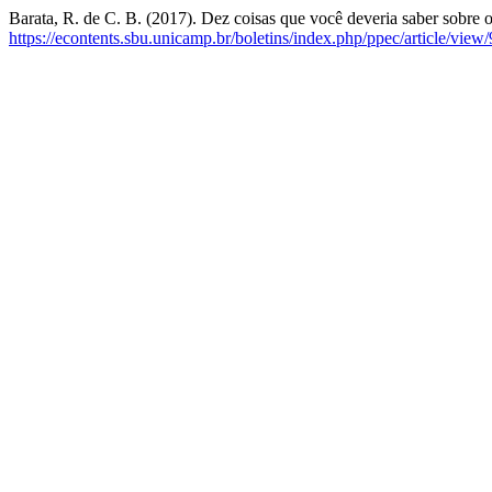
Barata, R. de C. B. (2017). Dez coisas que você deveria saber sobre 
https://econtents.sbu.unicamp.br/boletins/index.php/ppec/article/view