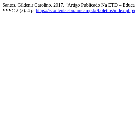
Santos, Gildenir Carolino. 2017. “Artigo Publicado Na ETD – Educa
PPEC
2 (3): 4 p.
https://econtents.sbu.unicamp.br/boletins/index.php/