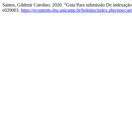
Santos, Gildenir Carolino. 2020. “Guia Para submissão De indexaçã
e020003.
https://econtents.sbu.unicamp.br/boletins/index.php/ppec/ar