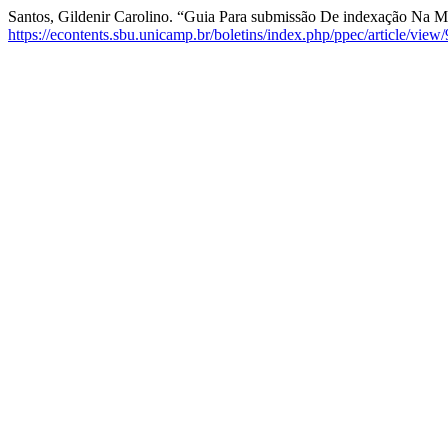
Santos, Gildenir Carolino. “Guia Para submissão De indexação Na M
https://econtents.sbu.unicamp.br/boletins/index.php/ppec/article/view