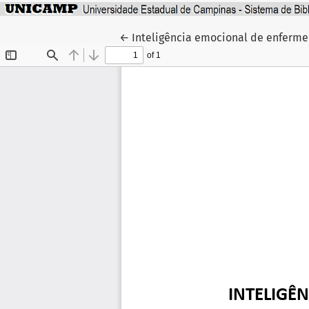
Voltar aos Detalhes do Artigo
←
Inteligência emocional de enferme