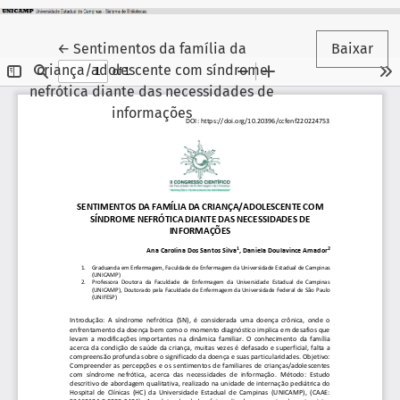
Voltar aos Detalhes do Artigo
←
Sentimentos da família da
Baixar
criança/adolescente com síndrome
nefrótica diante das necessidades de
informações