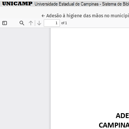
Voltar aos Detalhes do Artigo
←
Adesão à higiene das mãos no municíp