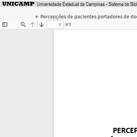
Voltar aos Detalhes do Artigo
←
Percepções de pacientes portadores de doe