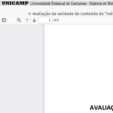
Voltar aos Detalhes do Artigo
←
Avaliação da validade de conteúdo do “Indi