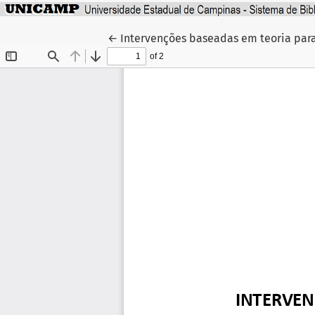
Voltar aos Detalhes do Artigo
←
Intervenções baseadas em teoria pa