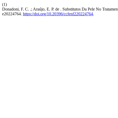
(1)
Donadoni, F. C. .; Araújo, E. P. de . Substitutos Da Pele No Tratame
e20224764.
https://doi.org/10.20396/ccfenf220224764
.