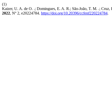
(1)
Kaizer, U. A. de O. .; Domingues, E. A. R.; São-João, T. M. .; Cruz,
2022
, Nº 2, e20224784.
https://doi.org/10.20396/ccfenf220224784
.