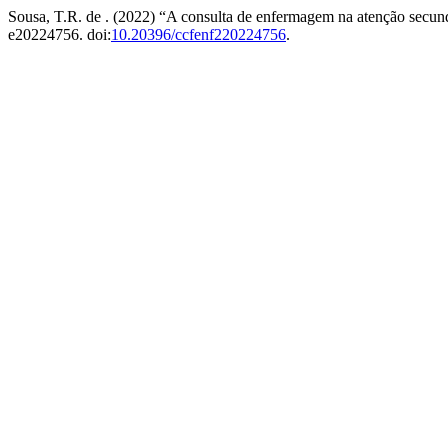
Sousa, T.R. de . (2022) “A consulta de enfermagem na atenção secund
e20224756. doi:
10.20396/ccfenf220224756
.