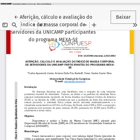
Voltar aos Detalhes do Artigo
←
Aferição, cálculo e avaliação do
Baixar
índice de massa corporal de
servidores da UNICAMP participantes
do programa MEXA-SE