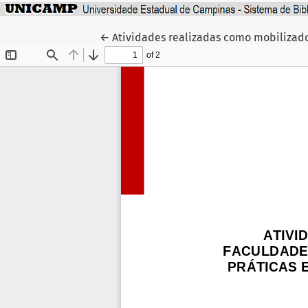
Voltar aos Detalhes do Artigo
←
Atividades realizadas como mobilizado