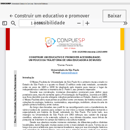
Voltar aos Detalhes do Artigo
←
Construir um educativo e promover
Baixar
acessibilidade