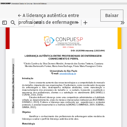
Voltar aos Detalhes do Artigo
←
A liderança autêntica entre
Baixar
profissionais de enfermagem