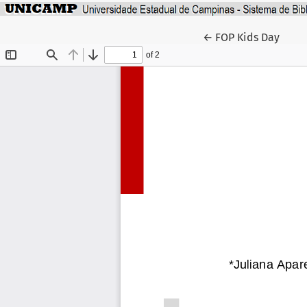
Voltar aos Detalhe
←
FOP Kids Day