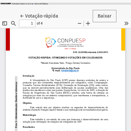
Voltar aos Detalhes do Artigo
←
Votação-rápida
Baixar