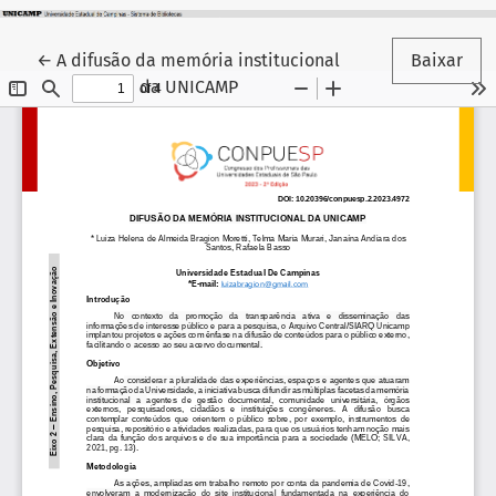
Voltar aos Detalhes do Artigo
←
A difusão da memória institucional
Baixar
da UNICAMP