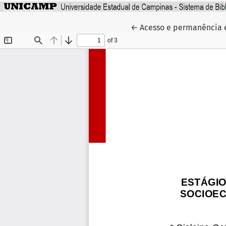
Voltar aos Detalhes do 
←
Acesso e permanência 