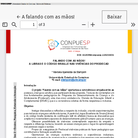
Voltar aos Detalhes do Artigo
←
A falando com as mãos!
Baixar