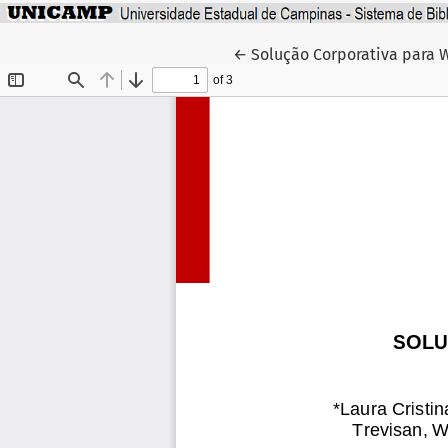
Voltar aos Detalhes do Arti
←
Solução Corporativa para