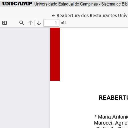
Voltar aos Detalhes do Artigo
←
Reabertura dos Restaurantes Univ