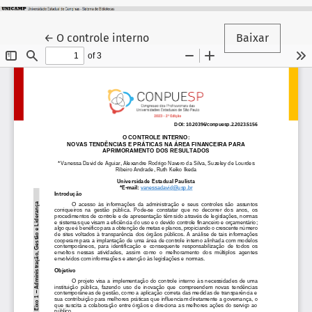
Voltar aos Detalhes do Artigo
←
O controle interno
Baixar