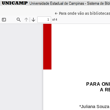
Voltar aos Detalhes do Artig
←
Para onde vão as biblioteca