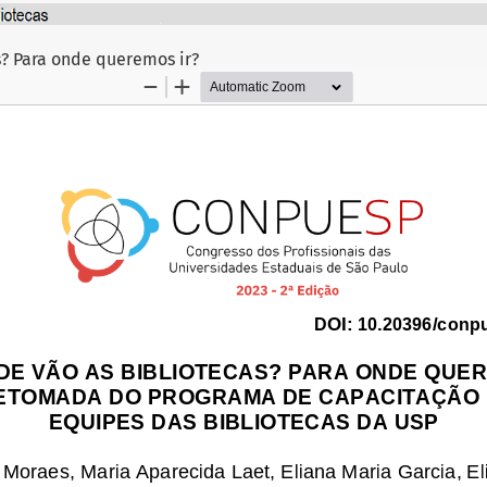
o
s? Para onde queremos ir?