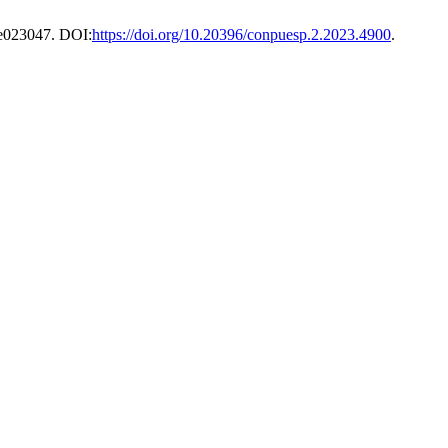
, e023047. DOI:
https://doi.org/10.20396/conpuesp.2.2023.4900
.