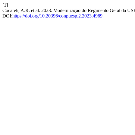
[1]
Cocareli, A.R. et al. 2023. Modernização do Regimento Geral da USP
DOI:
https://doi.org/10.20396/conpuesp.2.2023.4969
.