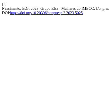
[1]
Nascimento, B.G. 2023. Grupo Elza - Mulheres do IMECC.
Congress
DOI:
https://doi.org/10.20396/conpuesp.2.2023.5025
.