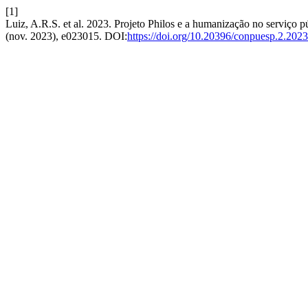
[1]
Luiz, A.R.S. et al. 2023. Projeto Philos e a humanização no serviço p
(nov. 2023), e023015. DOI:
https://doi.org/10.20396/conpuesp.2.202