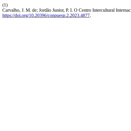
(1)
Carvalho, J. M. de; Jordão Junior, P. I. O Centro Intercultural Intern
https://doi.org/10.20396/conpuesp.2.2023.4877
.