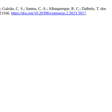
e; Galvão, C. S.; Santos, C. A.; Albuquerque, R. C.; Dalbelo, T. dos
023166.
https://doi.org/10.20396/conpuesp.2.2023.5017
.