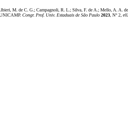
lbieri, M. de C. G.; Campagnoli, R. L.; Silva, F. de A.; Mello, A. A. d
Da UNICAMP.
Congr. Prof. Univ. Estaduais de São Paulo
2023
, Nº 2, e