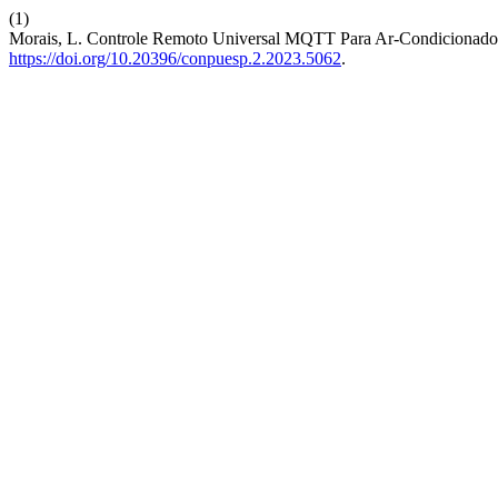
(1)
Morais, L. Controle Remoto Universal MQTT Para Ar-Condicionad
https://doi.org/10.20396/conpuesp.2.2023.5062
.