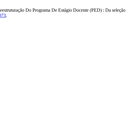
 D. Reestruturação Do Programa De Estágio Docente (PED) : Da seleção
5073
.