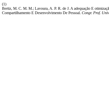
(1)
Bertiz, M. C. M. M.; Lavoura, A. P. R. de J. A adequação E otimi
Compartilhamento E Desenvolvimento De Pessoal.
Congr. Prof. Uni