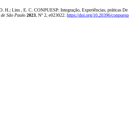
o , D. H.; Lins , E. C. CONPUESP: Integração, Experiências, práticas De 
s de São Paulo
2023
, Nº 2, e023022.
https://doi.org/10.20396/conpues