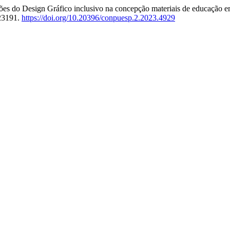
ições do Design Gráfico inclusivo na concepção materiais de educaçã
23191.
https://doi.org/10.20396/conpuesp.2.2023.4929