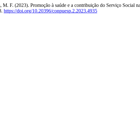
as, M. F. (2023). Promoção à saúde e a contribuição do Serviço Social
8.
https://doi.org/10.20396/conpuesp.2.2023.4935