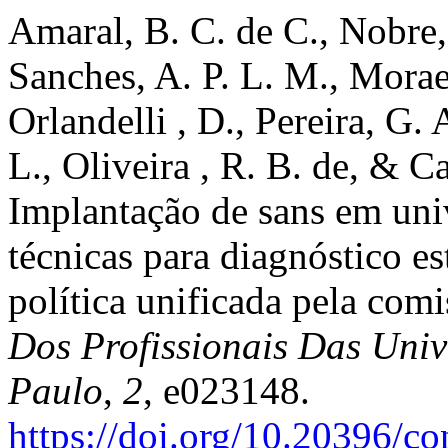
Amaral, B. C. de C., Nobre,
Sanches, A. P. L. M., Morae
Orlandelli , D., Pereira, G. 
L., Oliveira , R. B. de, & C
Implantação de sans em univ
técnicas para diagnóstico es
política unificada pela co
Dos Profissionais Das Univ
Paulo
,
2
, e023148.
https://doi.org/10.20396/c