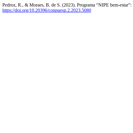
Pedroz, R., & Moraes, B. de S. (2023). Programa “NIPE bem-estar”:
https://doi.org/10.20396/conpuesp.2.2023.5080