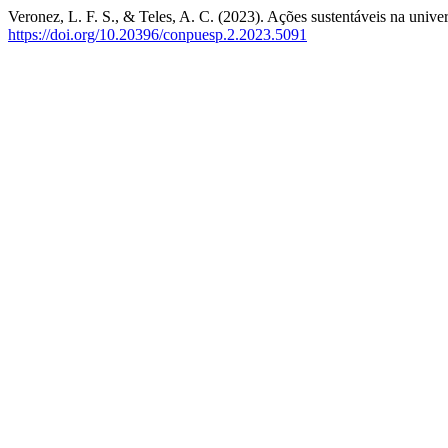
Veronez, L. F. S., & Teles, A. C. (2023). Ações sustentáveis na unive
https://doi.org/10.20396/conpuesp.2.2023.5091