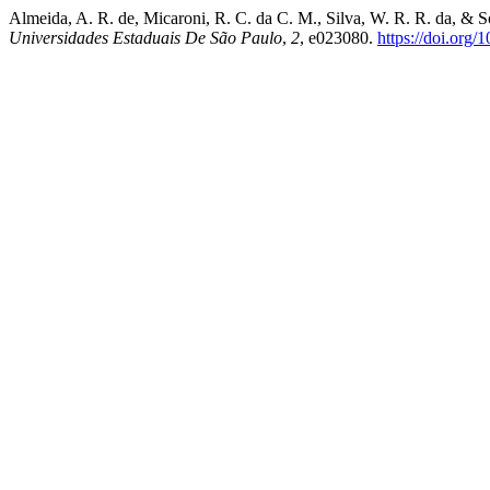
Almeida, A. R. de, Micaroni, R. C. da C. M., Silva, W. R. R. da, &
Universidades Estaduais De São Paulo
,
2
, e023080.
https://doi.org