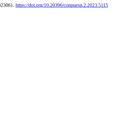
e023061.
https://doi.org/10.20396/conpuesp.2.2023.5115