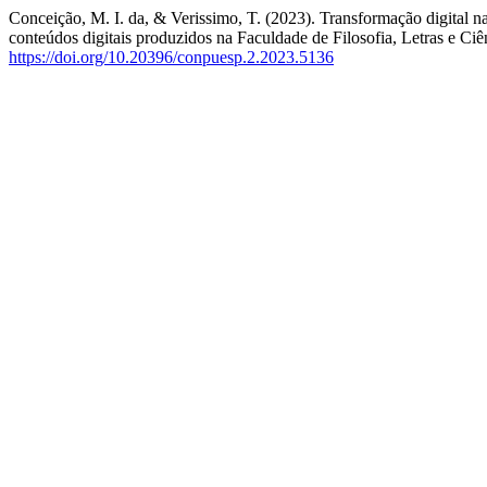
Conceição, M. I. da, & Verissimo, T. (2023). Transformação digital n
conteúdos digitais produzidos na Faculdade de Filosofia, Letras e 
https://doi.org/10.20396/conpuesp.2.2023.5136