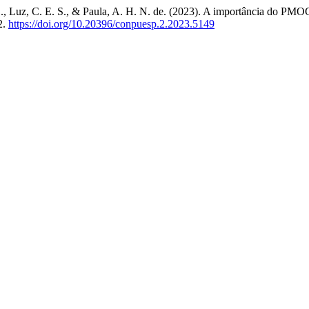
 L., Luz, C. E. S., & Paula, A. H. N. de. (2023). A importância do PM
2.
https://doi.org/10.20396/conpuesp.2.2023.5149