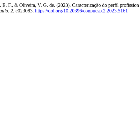
 L. E. F., & Oliveira, V. G. de. (2023). Caracterização do perfil profiss
aulo
,
2
, e023083.
https://doi.org/10.20396/conpuesp.2.2023.5161